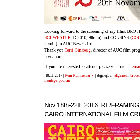
Looking forward to the screening of my films BR
SCHWESTER
, D 2010, 90min) and COUSINS (
COU
20min) in AUC New Cairo.
Thank you
Terri Ginsberg
, director of AUC film pro
invitation!
If you are interested to attend, please send me an
emai
18.11.2017 |
Kein Kommentar »
| abgelegt in:
allgemein
,
bruder
montage
,
podium
Nov 18th-22th 2016: RE/FRAMIN
CAIRO INTERNATIONAL FILM CR