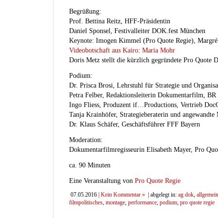
Begrüßung:
Prof. Bettina Reitz, HFF-Präsidentin
Daniel Sponsel, Festivalleiter DOK.fest München
Keynote: Imogen Kimmel (Pro Quote Regie), Margré
Videobotschaft aus Kairo
:
Maria Mohr
Doris Metz stellt die kürzlich gegründete Pro Quote
Podium:
Dr. Prisca Brosi, Lehrstuhl für Strategie und Organis
Petra Felber, Redaktionsleiterin Dokumentarfilm, BR
Ingo Fliess, Produzent if…Productions, Vertrieb Doc
Tanja Krainhöfer, Strategieberaterin und angewandte
Dr. Klaus Schäfer, Geschäftsführer FFF Bayern
Moderation:
Dokumentarfilmregisseurin Elisabeth Mayer, Pro Q
ca. 90 Minuten
Eine Veranstaltung von
Pro Quote Regie
07.05.2016 |
Kein Kommentar »
| abgelegt in:
ag dok
,
allgemei
filmpolitisches
,
montage
,
performance
,
podium
,
pro quote regie