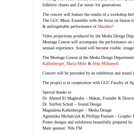
folkloric chants and Zar music for generations.
The concert will feature the results of a workshop b
The GUC Music Ensemble with the focus on fusion mus
& unforgettable performance of
Mazaher
!
Video projections produced by the Media Design Depa
Montage Course will accompany the performance on st
sensual experience. Sound will become visible, image
The Montage Course at the Media Design Department 
Kallenberger
,
Maria Mohr
&
Abla Mohamed
.
Concert will be preceded by an exhibition and sound in
The project is in cooperation with GUC Faculty of Ap
Special thanks to:
Dr. Ahmed El Maghraby – Makan, Founder & Direct
Dr. Steffen Scholl – Sound Design
Magdalena Kallenberger – Media Design
Agnieszka Michalczyk & Phillipp Paulsen – Graphic 
Poster designs and exhibition beautifully prepared by
Main sponsor: Nile FM