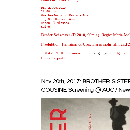
Di, 23.04.2019

18:00 Uhr

Goethe-Institut Kairo - Dokki

17, Sh. Hussein Wasef

Midan El-Missaha

Kairo
Bruder Schwester (D 2010, 90min), Regie: Maria Mo
Produktion: Hanfgarn & Ufer, maria mohr film und 
Kein Kommentar »
| abgelegt in:
allgemein
18.04.2019 |
filmreihe
,
podium
Nov 20th, 2017: BROTHER SISTE
COUSINE Screening @ AUC / New 